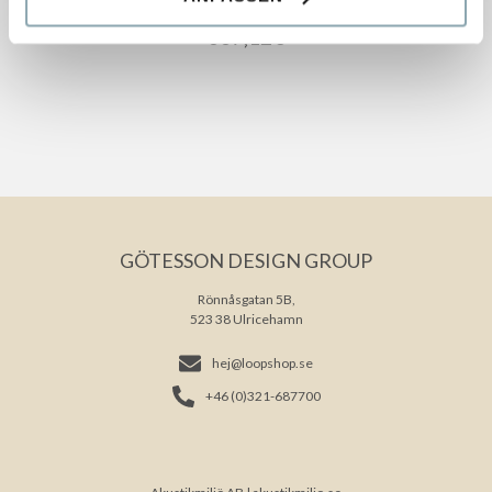
337,12
€
GÖTESSON DESIGN GROUP
Rönnåsgatan 5B,
523 38 Ulricehamn
hej@loopshop.se
+46 (0)321-687700