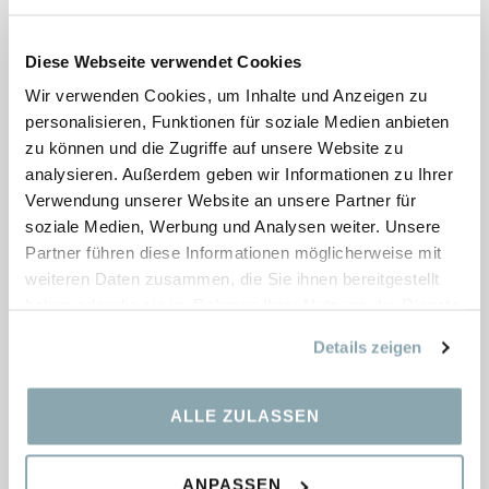
Diese Webseite verwendet Cookies
Wir verwenden Cookies, um Inhalte und Anzeigen zu
personalisieren, Funktionen für soziale Medien anbieten
zu können und die Zugriffe auf unsere Website zu
analysieren. Außerdem geben wir Informationen zu Ihrer
Verwendung unserer Website an unsere Partner für
soziale Medien, Werbung und Analysen weiter. Unsere
Partner führen diese Informationen möglicherweise mit
weiteren Daten zusammen, die Sie ihnen bereitgestellt
haben oder die sie im Rahmen Ihrer Nutzung der Dienste
gesammelt haben.
Details zeigen
Opi, Stativ weiß
ALLE ZULASSEN
Bestand:
0 pcs.
ANPASSEN
Maße:
900×720 mm