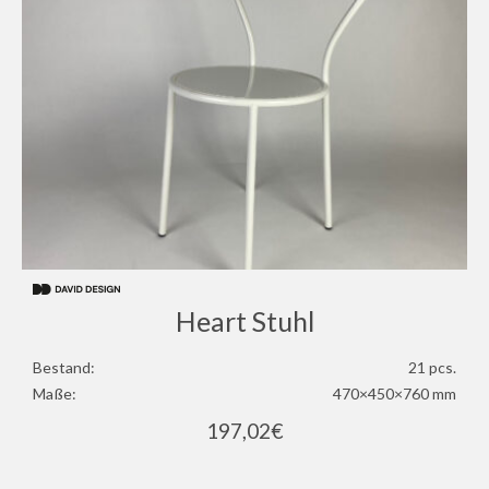
Heart Stuhl
Bestand:
21 pcs.
Maße:
470×450×760 mm
197,02
€