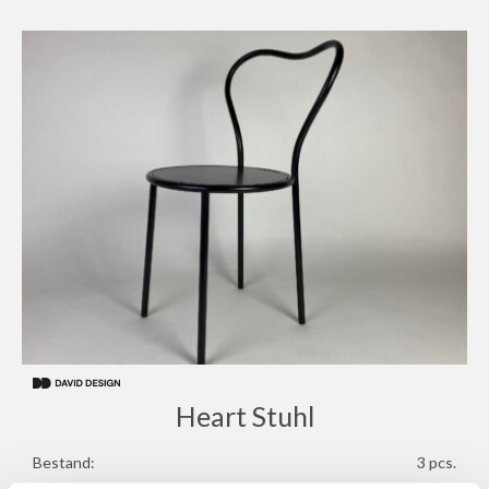
Heart Stuhl
Bestand:
3 pcs.
Maße:
470×450×760 mm