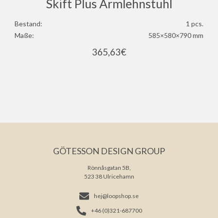
Skift Plus Armlehnstuhl
Bestand:
1 pcs.
Maße:
585×580×790 mm
365,63
€
GÖTESSON DESIGN GROUP
Rönnåsgatan 5B,
523 38 Ulricehamn
hej@loopshop.se
+46 (0)321-687700