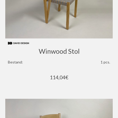
Winwood Stol
Bestand:
1 pcs.
114,04
€