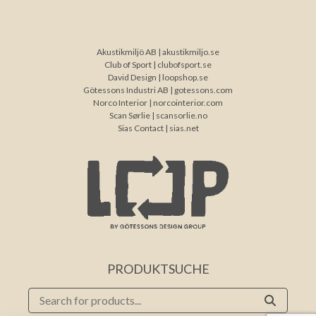
Akustikmiljö AB |
akustikmiljo.se
Club of Sport |
clubofsport.se
David Design |
loopshop.se
Götessons Industri AB |
gotessons.com
Norco Interior |
norcointerior.com
Scan Sørlie |
scansorlie.no
Sias Contact |
sias.net
PRODUKTSUCHE