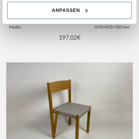
Heart Stuhl
ANPASSEN
Bestand:
1 pcs.
Maße:
470×450×760 mm
197,02
€