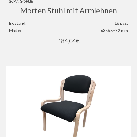
Morten Stuhl mit Armlehnen
Bestand:
16 pcs.
Maße:
63×55×82 mm
184,04
€