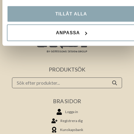
Scan Sørlie |
scansorlie.no
Sias Contact |
sias.net
TILLÅT ALLA
ANPASSA
PRODUKTSÖK
BRA SIDOR
Logga in
Registrera dig
Kunskapsbank