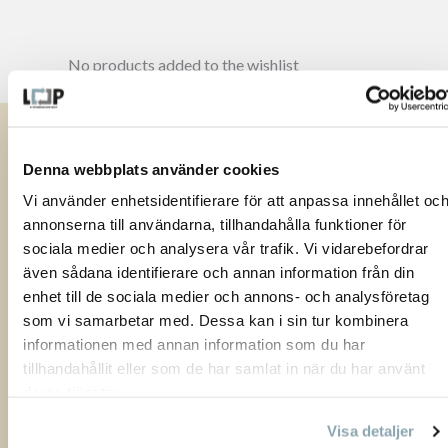
No products added to the wishlist
GÖTESSON DESIGN GROUP
Denna webbplats använder cookies
Rönnåsgatan 5B,
Vi använder enhetsidentifierare för att anpassa innehållet oc
523 38 Ulricehamn
annonserna till användarna, tillhandahålla funktioner för
sociala medier och analysera vår trafik. Vi vidarebefordrar
hej@loopshop.se
även sådana identifierare och annan information från din
+46 (0)321-687700
enhet till de sociala medier och annons- och analysföretag
som vi samarbetar med. Dessa kan i sin tur kombinera
informationen med annan information som du har
tillhandahållit eller som de har samlat in när du har använt
Akustikmiljö AB |
akustikmiljo.se
Club of Sport |
clubofsport.se
deras tjänster.
David Design |
loopshop.se
Götessons Industri AB |
gotessons.com
Visa detaljer
Norco Interior |
norcointerior.com