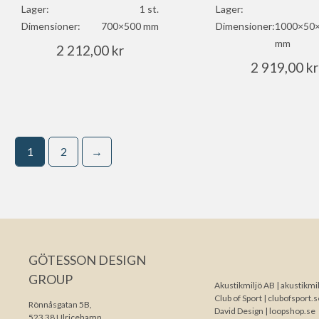
Lager:
1 st.
Lager:
Dimensioner:
700×500 mm
Dimensioner:
1000×50
mm
2 212,00
kr
2 919,00
kr
1
2
→
GÖTESSON DESIGN
GROUP
Akustikmiljö AB |
akustikmil
Club of Sport |
clubofsport.s
Rönnåsgatan 5B,
David Design |
loopshop.se
523 38 Ulricehamn