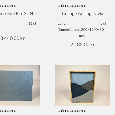
horeline Eco SUND
Collage Anslagstavla
16 st.
Lager:
3 st.
Dimensioner:
1200×1200×50
mm
3 440,00
kr
2 182,00
kr