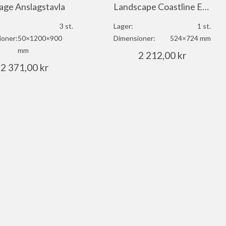
lage Anslagstavla
Landscape Coastline EcoSUND®
3 st.
Lager:
1 st.
ioner:
50×1200×900
Dimensioner:
524×724 mm
mm
2 212,00
kr
2 371,00
kr