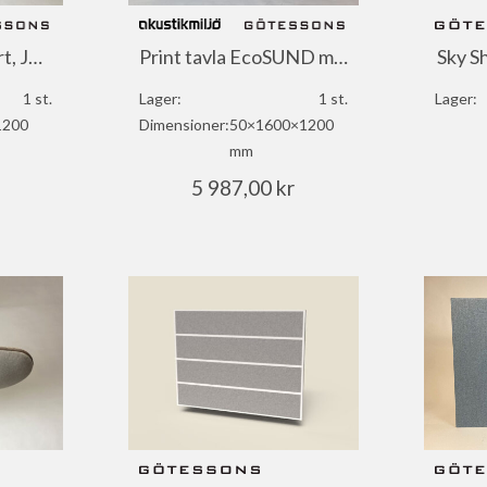
Sound absorbing art, Jeanette von Kustos
Print tavla EcoSUND med ram
Sky S
1 st.
Lager:
1 st.
Lager:
1200
Dimensioner:
50×1600×1200
mm
5 987,00
kr