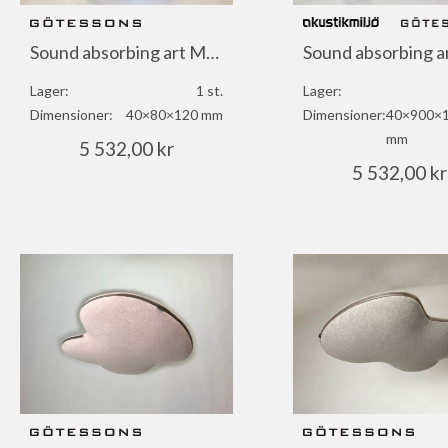
Sound absorbing art Maria Grandelius
Lager:
1 st.
Lager:
Dimensioner:
40×80×120 mm
Dimensioner:
40×900×
mm
5 532,00
kr
5 532,00
kr