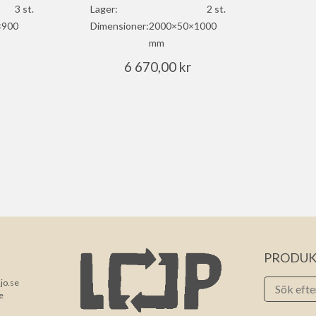
Lager:
2 st.
3 st.
Dimensioner:
2000×50×1000
×900
mm
6 670,00
kr
PRODUK
jo.se
e