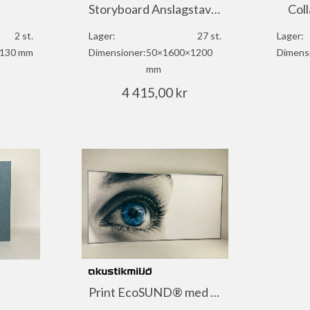
Storyboard Anslagstavla i EcoSUND®
Col
2 st.
Lager:
27 st.
Lager:
130 mm
Dimensioner:
50×1600×1200
Dimens
mm
4 415,00
kr
Print EcoSUND® med ram