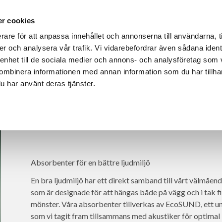
r cookies
DUKTER
HÅLLBARHET OCH MILJÖ
REFERENSER
OM L
rare för att anpassa innehållet och annonserna till användarna, t
er och analysera vår trafik. Vi vidarebefordrar även sådana ident
 enhet till de sociala medier och annons- och analysföretag som
ombinera informationen med annan information som du har tillhand
u har använt deras tjänster.
Absorbenter för en bättre ljudmiljö
En bra ljudmiljö har ett direkt samband till vårt välmåe
som är designade för att hängas både på vägg och i tak 
mönster. Våra absorbenter tillverkas av EcoSUND, ett u
som vi tagit fram tillsammans med akustiker för optima