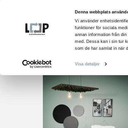
Hoppa
till
Denna webbplats använde
innehåll
PRO
Vi använder enhetsidentifie
funktioner för sociala medi
annan information från din
med. Dessa kan i sin tur k
som de har samlat in när d
HEM
PRODUKTER
TAK OCH VÄGGABSORBENTER
Visa detaljer