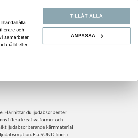
TILLÅT ALLA
OOP
KUNSKAPSBANK
FAQ
illhandahålla
ifierare och
ANPASSA
 vi samarbetar
ahållit eller
nde. Här hittar du ljudabsorbenter
finns i flera kreativa former och
nikt ljudabsorberande kärnmaterial
l ljudabsorption. EcoSUND finns i