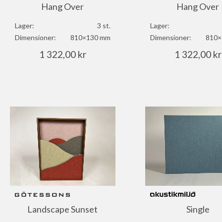
Hang Over
Hang Over
Lager:
3 st.
Lager:
Dimensioner:
810×130 mm
Dimensioner:
810×
1 322,00
kr
1 322,00
kr
Landscape Sunset
Single