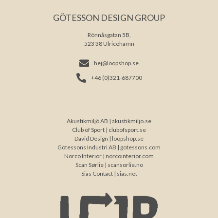
GÖTESSON DESIGN GROUP
Rönnåsgatan 5B,
523 38 Ulricehamn
hej@loopshop.se
+46 (0)321-687700
Akustikmiljö AB |
akustikmiljo.se
Club of Sport |
clubofsport.se
David Design |
loopshop.se
Götessons Industri AB |
gotessons.com
Norco Interior |
norcointerior.com
Scan Sørlie |
scansorlie.no
Sias Contact |
sias.net