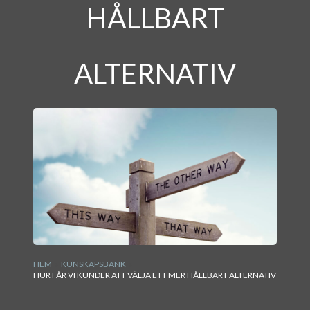
HÅLLBART
ALTERNATIV
HEM
KUNSKAPSBANK
HUR FÅR VI KUNDER ATT VÄLJA ETT MER HÅLLBART ALTERNATIV