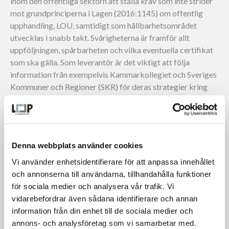
inom den offentliga sektorn att ställa krav som inte strider
mot grundprinciperna i Lagen (2016:1145) om offentlig
upphandling, LOU, samtidigt som hållbarhetsområdet
utvecklas i snabb takt. Svårigheterna är framför allt
uppföljningen, spårbarheten och vilka eventuella certifikat
som ska gälla. Som leverantör är det viktigt att följa
information från exempelvis Kammarkollegiet och Sveriges
Kommuner och Regioner (SKR) för deras strategier kring
hållbara inköp och cirkulära upphandlingar.
.
BRISTANDE TRANSPARENS, JÄMFÖRBARHET OCH UPPFÖLJNING
Hittills har man kunnat se att seriösa aktörer till viss del
Denna webbplats använder cookies
arbetat i motvind och inte premierats fullt ut för sitt
Vi använder enhetsidentifierare för att anpassa innehållet
hållbarhetsarbete. Priset har fått avgöra när det varit svårt
och annonserna till användarna, tillhandahålla funktioner
att jämföra bland andra produkter och tillverkare. Fler
för sociala medier och analysera vår trafik. Vi
lagkrav och förväntningar på transparens och jämförbarhet
vidarebefordrar även sådana identifierare och annan
kommer troligtvis leda till att mindre seriösa aktörer inte
information från din enhet till de sociala medier och
kan vara med och konkurrera framöver.
annons- och analysföretag som vi samarbetar med.