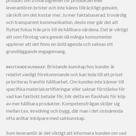
produkt om trovärdigheten för produkten eller
leverantören brister och inte känns tillräckligt genuint,
särskilt om det kostar mer. Ju mer faktabaserad, trovärdig
och transparent kommunikation, desto mer går det att
flyttat fokus från pris till de hållbara värdena. Det är viktigt
att som företag vara genuin då många konsumenter
upplever att det finns en dold agenda och saknas ett
grundläggande engagemang.
. Bristande kunskap hos kunder är
BRISTANDE KUNSKAP
relativt vanligt förekommande och kan leda till att priset
prioriteras framför hållbarhet. Om kunden inte känner till
specifika materialcertifieringar eller saknar förståelse för
vad kan faktiskt betalar för, blir detta en flaskhals för köp
av mer hållbara produkter. Kompetensfrågan skiljer sig
mellan t.ex. inredning och bygg, där man i det sistnämnda
ofta anlitar inköpare med sakkunskap.
Som leverantör är det viktigt att informera kunden om vad