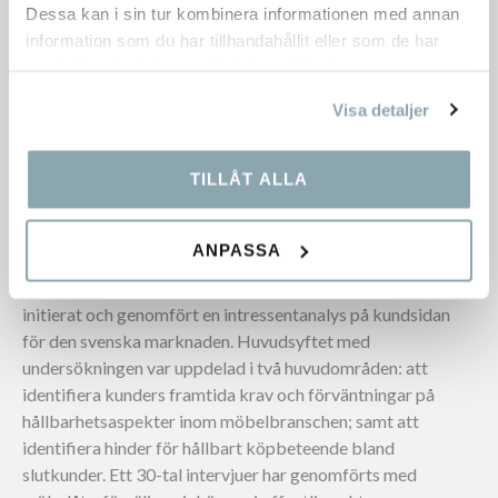
Dessa kan i sin tur kombinera informationen med annan
. Brist på information om
BRISTANDE INFORMATION
information som du har tillhandahållit eller som de har
hållbarhetsaspekter försvårar för kunder att göra hållbara
samlat in när du har använt deras tjänster.
val. Det är viktigt att tydligt lyfta fram de mer hållbara
alternativen, gärna med tydliga ikoner, bilder, eller
Visa detaljer
produkten som första alternativ. Nudging och att skapa
specifika valsituationer är två verktyg för att främja
hållbara val.
TILLÅT ALLA
För att kunna arbeta med hållbarhetsfrågor som är
ANPASSA
relevanta och faktiskt gör skillnad, och lägga energi och
resurser på insatser som ger stor effekt, har Götessons
initierat och genomfört en intressentanalys på kundsidan
för den svenska marknaden. Huvudsyftet med
undersökningen var uppdelad i två huvudområden: att
identifiera kunders framtida krav och förväntningar på
hållbarhetsaspekter inom möbelbranschen; samt att
identifiera hinder för hållbart köpbeteende bland
slutkunder. Ett 30-tal intervjuer har genomförts med