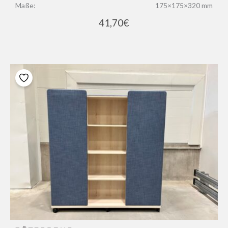
Maße:
175×175×320 mm
41,70
€