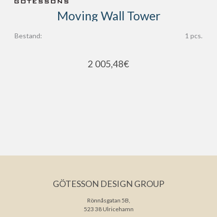
Moving Wall Tower
Bestand:
1 pcs.
2 005,48
€
GÖTESSON DESIGN GROUP
Rönnåsgatan 5B,
523 38 Ulricehamn