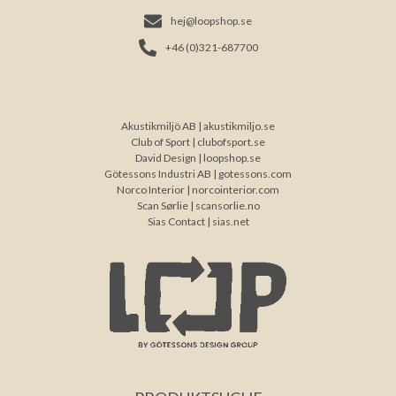
hej@loopshop.se
+46 (0)321-687700
Akustikmiljö AB |
akustikmiljo.se
Club of Sport |
clubofsport.se
David Design |
loopshop.se
Götessons Industri AB |
gotessons.com
Norco Interior |
norcointerior.com
Scan Sørlie |
scansorlie.no
Sias Contact |
sias.net