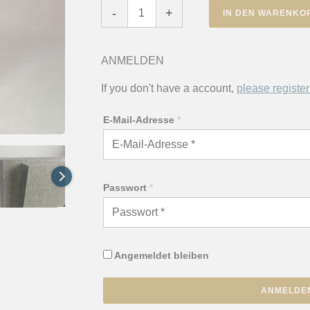
Nivå
-
+
IN DEN WARENKO
EcoSUND®
Deckenpaneel
Menge
ANMELDEN
If you don't have a account,
please register
E-Mail-Adresse
*
Passwort
*
Angemeldet bleiben
ANMELDE