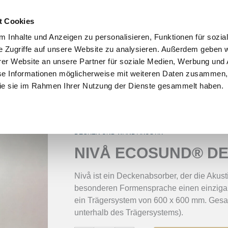
t Cookies
 Inhalte und Anzeigen zu personalisieren, Funktionen für sozia
NACHHALTIGKEIT UND UMWELT
ÜBER LOOP
REFERENZEN
e Zugriffe auf unsere Website zu analysieren. Außerdem geben w
er Website an unsere Partner für soziale Medien, Werbung und 
se Informationen möglicherweise mit weiteren Daten zusammen, 
 die sie im Rahmen Ihrer Nutzung der Dienste gesammelt haben.
 DECKENPANEEL
DECKEN UND WAND AKUSTIK
NIVÅ ECOSUND® D
Nivå ist ein Deckenabsorber, der die Akust
besonderen Formensprache einen einzigart
ein Trägersystem von 600 x 600 mm. Ges
unterhalb des Trägersystems).