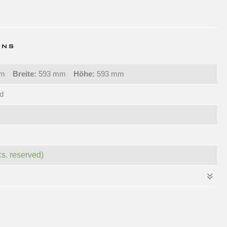
mm
Breite:
593 mm
Höhe:
593 mm
d
cs. reserved)