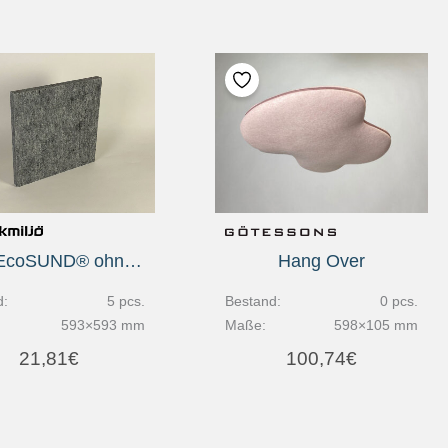
Tiles EcoSUND® ohne Textil
Hang Over
d:
5 pcs.
Bestand:
0 pcs.
593×593 mm
Maße:
598×105 mm
21,81
€
100,74
€