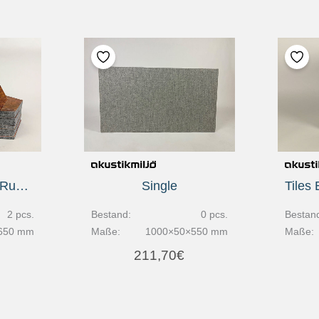
Honey EcoSUND Rust, 6 Stck
Single
Bestan
2 pcs.
Bestand:
0 pcs.
Maße:
650 mm
Maße:
1000×50×550 mm
211,70
€