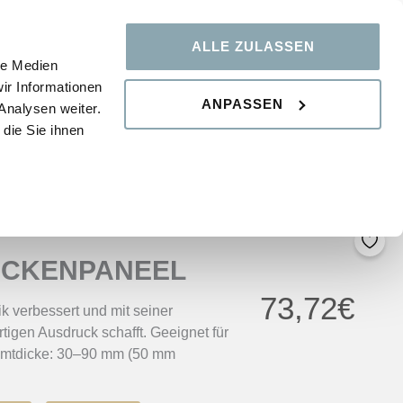
ALLE ZULASSEN
le Medien
WISSENSDATENBANK
FAQ
ir Informationen
ANPASSEN
Analysen weiter.
die Sie ihnen
ECKENPANEEL
73,72
€
ik verbessert und mit seiner
igen Ausdruck schafft. Geeignet für
amtdicke: 30–90 mm (50 mm