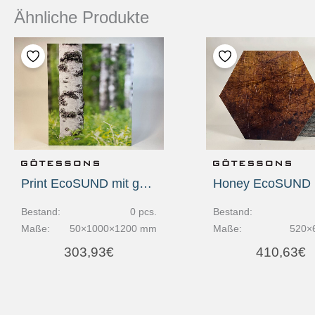
Ähnliche Produkte
Print EcoSUND mit geradem Schnittkante
Bestand:
0 pcs.
Bestand:
Maße:
50×1000×1200 mm
Maße:
520×
303,93
€
410,63
€