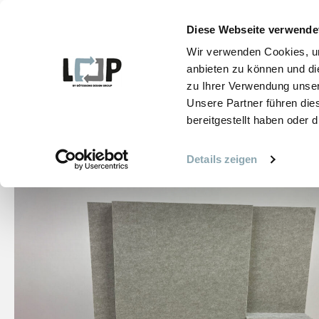
Zum
Inhalt
Diese Webseite verwende
springen
Wir verwenden Cookies, um
ALLE PRODUKTE
anbieten zu können und di
zu Ihrer Verwendung unser
Unsere Partner führen die
bereitgestellt haben oder
START
PRODUKTE
DECKEN UND WAND AKUSTIK
NIVÅ ECOSUND®
Details zeigen