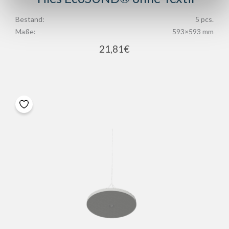
Bestand:
5 pcs.
Maße:
593×593 mm
21,81
€