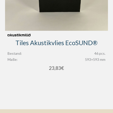
Tiles Akustikvlies EcoSUND®
Bestand:
46 pcs.
Maße:
593×593 mm
23,83
€