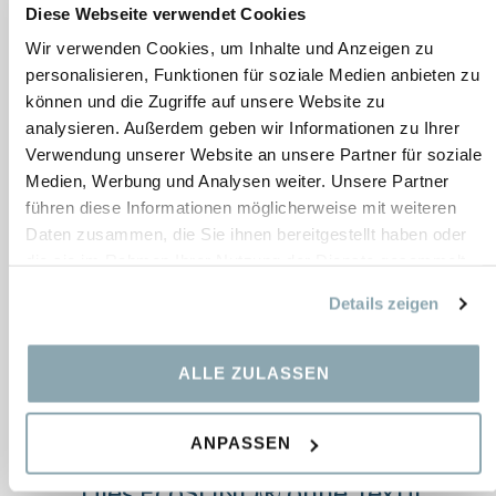
234,04
€
Diese Webseite verwendet Cookies
Wir verwenden Cookies, um Inhalte und Anzeigen zu
personalisieren, Funktionen für soziale Medien anbieten zu
können und die Zugriffe auf unsere Website zu
analysieren. Außerdem geben wir Informationen zu Ihrer
Verwendung unserer Website an unsere Partner für soziale
Medien, Werbung und Analysen weiter. Unsere Partner
führen diese Informationen möglicherweise mit weiteren
Daten zusammen, die Sie ihnen bereitgestellt haben oder
die sie im Rahmen Ihrer Nutzung der Dienste gesammelt
haben.
Details zeigen
ALLE ZULASSEN
ANPASSEN
Tiles EcoSUND® ohne Textil