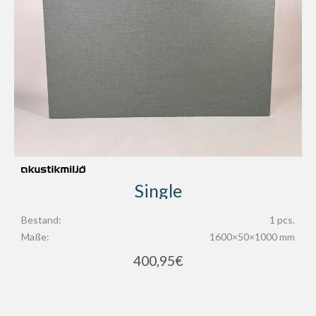
Single
Bestand:
1 pcs.
Maße:
1600×50×1000 mm
400,95
€