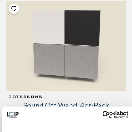
Sound Off Wand, 4er-Pack
Bestand:
5 pcs.
Maße:
40×600×600 mm