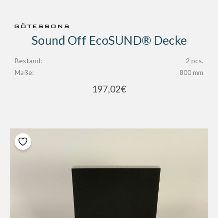
Sound Off EcoSUND® Decke
Bestand:
2 pcs.
Maße:
800 mm
197,02
€