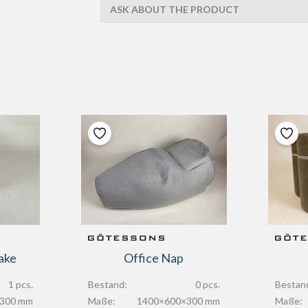
ASK ABOUT THE PRODUCT
cake
Office Nap
1 pcs.
Bestand:
0 pcs.
Bestan
300 mm
Maße:
1400×600×300 mm
Maße: