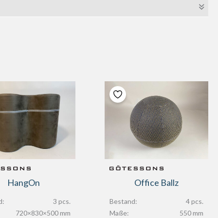
HangOn
Office Ballz
d:
3 pcs.
Bestand:
4 pcs.
720×830×500 mm
Maße:
550 mm