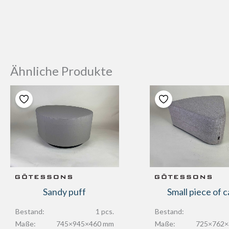
Ähnliche Produkte
Sandy puff
Small piece of 
Bestand:
1 pcs.
Bestand:
Maße:
745×945×460 mm
Maße:
725×762×