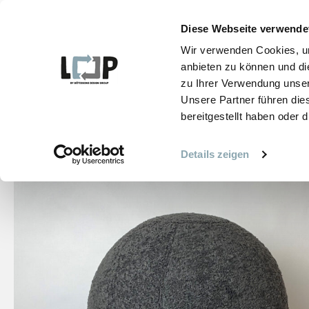
Zum
Inhalt
Diese Webseite verwende
springen
ALLE PRODUKTE
Wir verwenden Cookies, um
anbieten zu können und di
zu Ihrer Verwendung unser
Unsere Partner führen die
bereitgestellt haben oder
START
PRODUKTE
SITZMÖBEL
LOL
Details zeigen