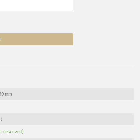
N
50 mm
t
s. reserved)