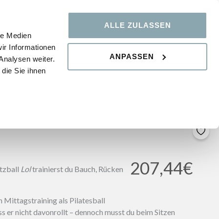
ALLE ZULASSEN
WISSENSDATENBANK
FAQ
le Medien
ir Informationen
ANPASSEN
Analysen weiter.
die Sie ihnen
207,44
€
itzball
Lol
trainierst du Bauch, Rücken
 Mittagstraining als Pilatesball
ass er nicht davonrollt – dennoch musst du beim Sitzen