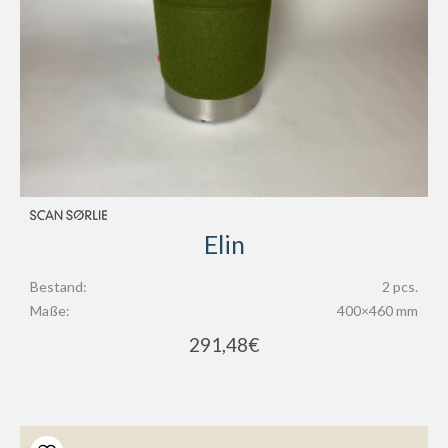
Elin
Bestand:
2 pcs.
Maße:
400×460 mm
291,48
€