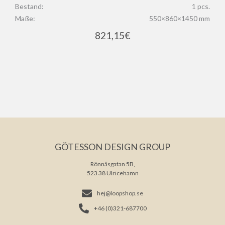
Bestand:
1 pcs.
Maße:
550×860×1450 mm
821,15
€
GÖTESSON DESIGN GROUP
Rönnåsgatan 5B,
523 38 Ulricehamn
hej@loopshop.se
+46 (0)321-687700