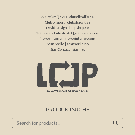
Akustikmiljö AB |
akustikmiljo.se
Club of Sport |
clubofsport.se
David Design |
loopshop.se
Götessons Industri AB |
gotessons.com
Norco Interior |
norcointerior.com
Scan Sørlie |
scansorlie.no
Sias Contact |
sias.net
PRODUKTSUCHE