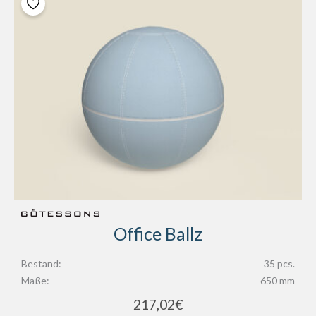
Office Ballz
Bestand:
35 pcs.
Maße:
650 mm
217,02
€