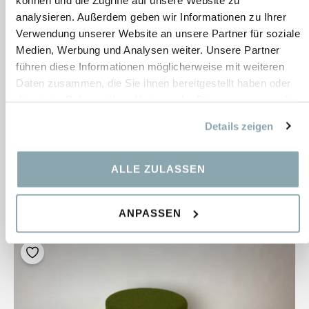
analysieren. Außerdem geben wir Informationen zu Ihrer
Verwendung unserer Website an unsere Partner für soziale
Medien, Werbung und Analysen weiter. Unsere Partner
führen diese Informationen möglicherweise mit weiteren
Daten zusammen, die Sie ihnen bereitgestellt haben oder
die sie im Rahmen Ihrer Nutzung der Dienste gesammelt
Office Ballz
haben.
Details zeigen
Bestand:
12 pcs.
Maße:
550 mm
ALLE ZULASSEN
208,29
€
ANPASSEN