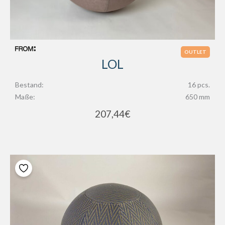
OUTLET
LOL
Bestand:
16 pcs.
Maße:
650 mm
207,44
€