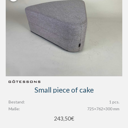
Small piece of cake
Bestand:
1 pcs.
Maße:
725×762×300 mm
243,50
€