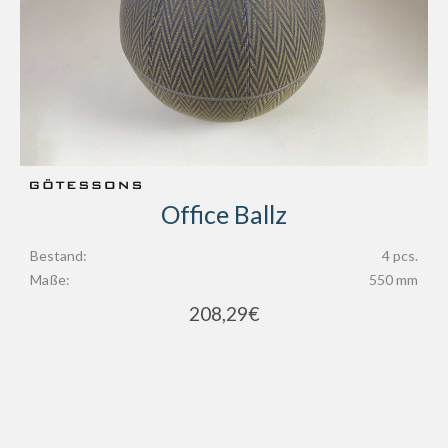
Office Ballz
Bestand:
4 pcs.
Maße:
550 mm
208,29
€