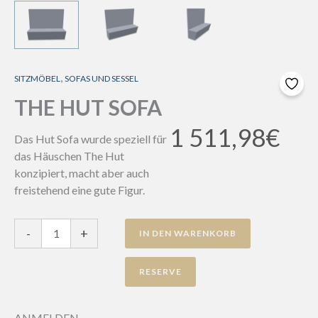
,
SITZMÖBEL
SOFAS UND SESSEL
THE HUT SOFA
1 511,98
€
Das Hut Sofa wurde speziell für
das Häuschen The Hut
konzipiert, macht aber auch
freistehend eine gute Figur.
The
-
+
IN DEN WARENKORB
Hut
Sofa
Menge
ANMELDEN