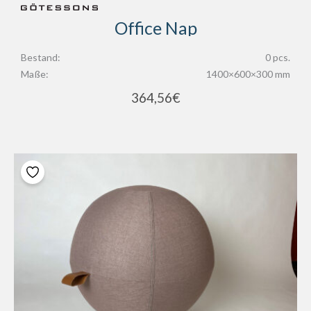
Office Nap
Bestand:
0 pcs.
Maße:
1400×600×300 mm
364,56
€