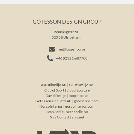
GÖTESSON DESIGN GROUP
Rönnåsgatan 5B,
523 38 Ulricehamn
hej@loopshop.se
+46 (0)321-687700
Akustikmiljö AB |
akustikmiljo.se
Club of Sport |
clubofsport.se
David Design |
loopshop.se
Götessons Industri AB |
gotessons.com
Norco Interior |
norcointerior.com
Scan Sørlie |
scansorlie.no
Sias Contact |
sias.net