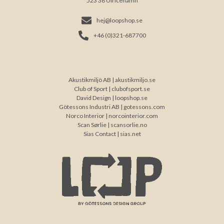
523 38 Ulricehamn
hej@loopshop.se
+46 (0)321-687700
Akustikmiljö AB |
akustikmiljo.se
Club of Sport |
clubofsport.se
David Design |
loopshop.se
Götessons Industri AB |
gotessons.com
Norco Interior |
norcointerior.com
Scan Sørlie |
scansorlie.no
Sias Contact |
sias.net