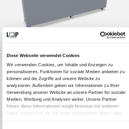
Diese Webseite verwendet Cookies
Plant Divider
Wir verwenden Cookies, um Inhalte und Anzeigen zu
Bestand:
0 pcs.
personalisieren, Funktionen für soziale Medien anbieten zu
Maße:
320×1620×800 mm
können und die Zugriffe auf unsere Website zu
analysieren. Außerdem geben wir Informationen zu Ihrer
827,00
€
Verwendung unserer Website an unsere Partner für soziale
Medien, Werbung und Analysen weiter. Unsere Partner
führen diese Informationen möglicherweise mit weiteren
Daten zusammen, die Sie ihnen bereitgestellt haben oder
die sie im Rahmen Ihrer Nutzung der Dienste gesammelt
haben.