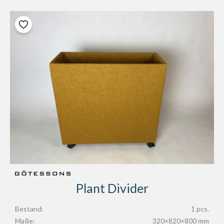
Plant Divider
Bestand:
1 pcs.
Maße:
320×820×800 mm