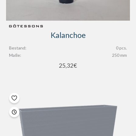
Kalanchoe
Bestand:
0 pcs.
Maße:
250 mm
25,32
€