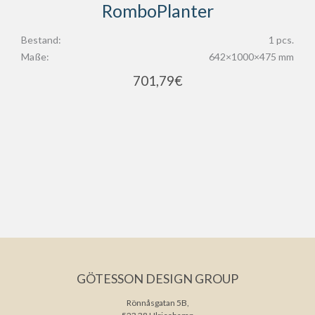
RomboPlanter
Bestand:
1 pcs.
Maße:
642×1000×475 mm
701,79
€
GÖTESSON DESIGN GROUP
Rönnåsgatan 5B,