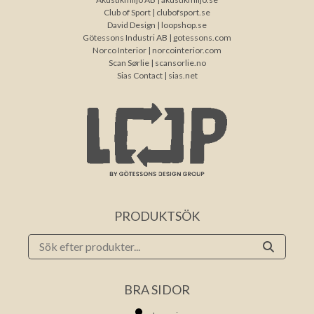
Club of Sport |
clubofsport.se
David Design |
loopshop.se
Götessons Industri AB |
gotessons.com
Norco Interior |
norcointerior.com
Scan Sørlie |
scansorlie.no
Sias Contact |
sias.net
PRODUKTSÖK
BRA SIDOR