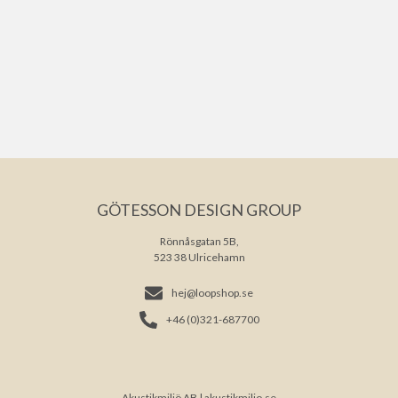
GÖTESSON DESIGN GROUP
Rönnåsgatan 5B,
523 38 Ulricehamn
hej@loopshop.se
+46 (0)321-687700
Akustikmiljö AB |
akustikmiljo.se