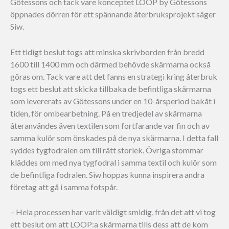
Götessons och tack vare konceptet LOOP by Götessons
öppnades dörren för ett spännande återbruksprojekt säger
Siw.
Ett tidigt beslut togs att minska skrivborden från bredd
1600 till 1400 mm och därmed behövde skärmarna också
göras om. Tack vare att det fanns en strategi kring återbruk
togs ett beslut att skicka tillbaka de befintliga skärmarna
som levererats av Götessons under en 10-årsperiod bakåt i
tiden, för ombearbetning. På en tredjedel av skärmarna
återanvändes även textilen som fortfarande var fin och av
samma kulör som önskades på de nya skärmarna. I detta fall
syddes tygfodralen om till rätt storlek. Övriga stommar
kläddes om med nya tygfodral i samma textil och kulör som
de befintliga fodralen. Siw hoppas kunna inspirera andra
företag att gå i samma fotspår.
– Hela processen har varit väldigt smidig, från det att vi tog
ett beslut om att LOOP:a skärmarna tills dess att de kom