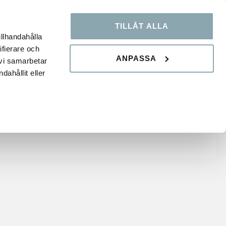
TILLÅT ALLA
OOP
KUNSKAPSBANK
FAQ
illhandahålla
ifierare och
ANPASSA
 vi samarbetar
ahållit eller