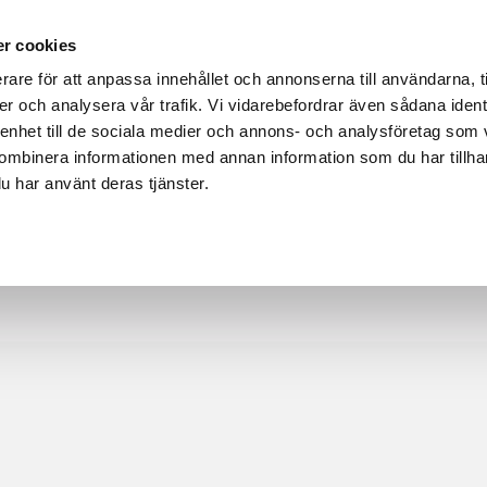
r cookies
DUKTER
HÅLLBARHET OCH MILJÖ
REFERENSER
OM L
rare för att anpassa innehållet och annonserna till användarna, t
er och analysera vår trafik. Vi vidarebefordrar även sådana ident
 enhet till de sociala medier och annons- och analysföretag som
ombinera informationen med annan information som du har tillhand
u har använt deras tjänster.