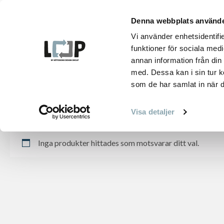
Hoppa
till
Denna webbplats använde
innehåll
PRO
Vi använder enhetsidentifie
funktioner för sociala medi
annan information från din
med. Dessa kan i sin tur k
som de har samlat in när d
HEM
PRODUKTER
GRÅ
Visa detaljer
Inga produkter hittades som motsvarar ditt val.