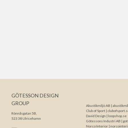
GÖTESSON DESIGN
GROUP
Akustikmiljö AB |
akustikmil
Club of Sport |
clubofsport.s
Rönnåsgatan 5B,
David Design |
loopshop.se
523 38 Ulricehamn
Götessons Industri AB |
go
Norco Interior |
norcointer