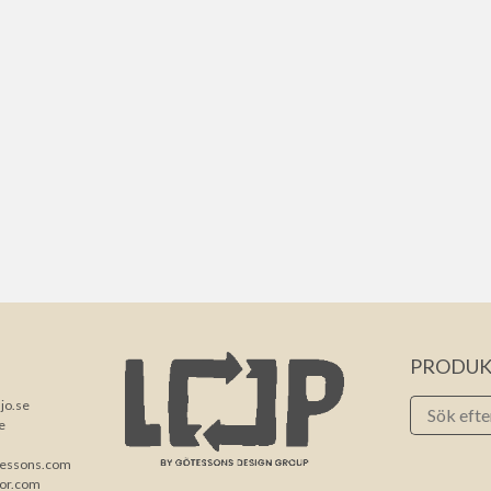
PRODUK
jo.se
e
tessons.com
ior.com