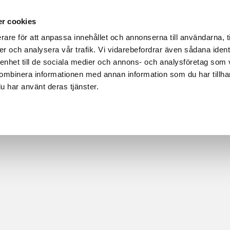
r cookies
DUKTER
HÅLLBARHET OCH MILJÖ
REFERENSER
OM L
rare för att anpassa innehållet och annonserna till användarna, t
er och analysera vår trafik. Vi vidarebefordrar även sådana ident
 enhet till de sociala medier och annons- och analysföretag som
ombinera informationen med annan information som du har tillhand
u har använt deras tjänster.