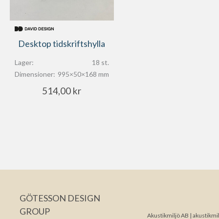
Desktop tidskriftshylla
Lager:
18 st.
Dimensioner:
995×50×168 mm
514,00
kr
GÖTESSON DESIGN
GROUP
Akustikmiljö AB |
akustikmil