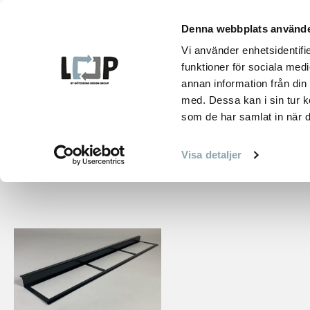
Hoppa
till
Denna webbplats använde
innehåll
PRO
Vi använder enhetsidentifie
funktioner för sociala medi
annan information från din
med. Dessa kan i sin tur k
som de har samlat in när d
HEM
PRODUKTER
ANTRACIT
Visa detaljer