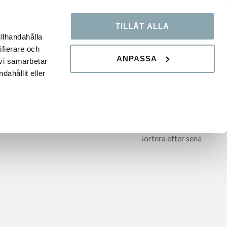
TILLÅT ALLA
OOP
KUNSKAPSBANK
FAQ
illhandahålla
ifierare och
ANPASSA
 vi samarbetar
ahållit eller