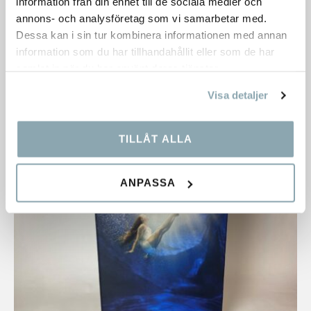
Collage Anslagstavla
information från din enhet till de sociala medier och
annons- och analysföretag som vi samarbetar med.
Lager:
3 st.
Dessa kan i sin tur kombinera informationen med annan
Dimensioner:
1200×1200×50 mm
information som du har tillhandahållit eller som de har
samlat in när du har använt deras tjänster.
2 182,00
kr
Visa detaljer
TILLÅT ALLA
ANPASSA