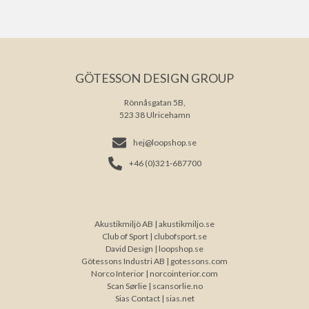
GÖTESSON DESIGN GROUP
Rönnåsgatan 5B,
523 38 Ulricehamn
hej@loopshop.se
+46 (0)321-687700
Akustikmiljö AB |
akustikmiljo.se
Club of Sport |
clubofsport.se
David Design |
loopshop.se
Götessons Industri AB |
gotessons.com
Norco Interior |
norcointerior.com
Scan Sørlie |
scansorlie.no
Sias Contact |
sias.net