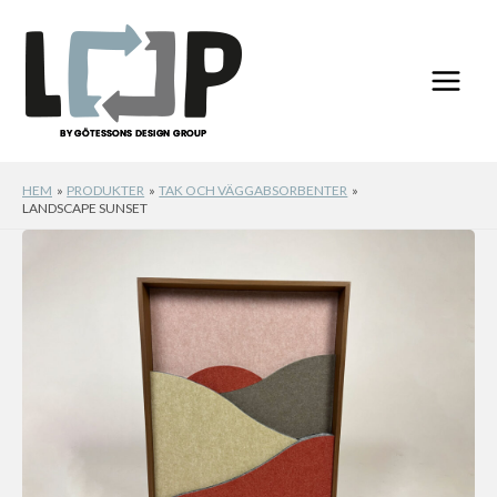
Hoppa
till
innehåll
HEM
PRODUKTER
TAK OCH VÄGGABSORBENTER
LANDSCAPE SUNSET