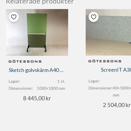
Relaterade produkter
ScreenIT A3
Sketch golvskärm A40 med skrivtavla
Lager:
Lager:
1 st.
Dimensioner:
40×1800
Dimensioner:
1000×1800 mm
mm
8 445,00
kr
2 504,00
kr