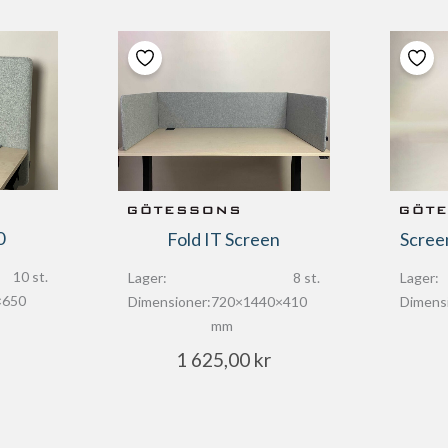
0
Fold IT Screen
10 st.
Lager:
8 st.
Lager:
×650
Dimensioner:
720×1440×410
Dimens
mm
1 625,00
kr