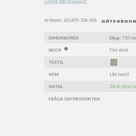
Glömt ditt lösenord?
Artikelnr:
621470-336-206
Djup:
720 m
DIMENSIONER
Fint skick
SKICK
TEXTIL
Likt textil
SÖM
24 st. (0 st.
ANTAL
FRÅGA OM PRODUKTEN