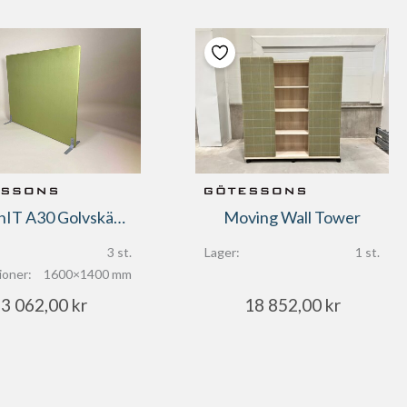
ScreenIT A30 Golvskärm
Moving Wall Tower
3 st.
Lager:
1 st.
ioner:
1600×1400 mm
3 062,00
kr
18 852,00
kr