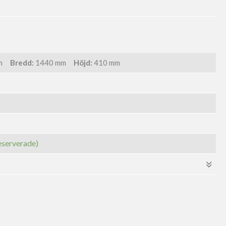
m
Bredd:
1440 mm
Höjd:
410 mm
 reserverade)