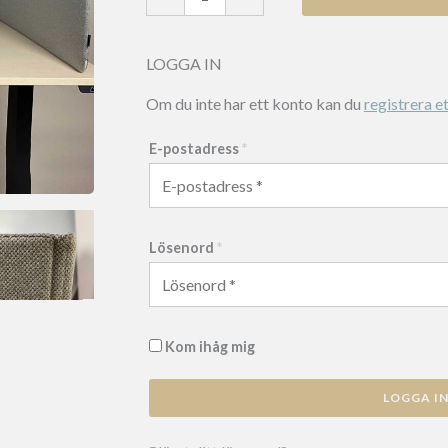
IT
Screen
mängd
LOGGA IN
Om du inte har ett konto kan du
registrera et
E-postadress
*
Lösenord
*
Kom ihåg mig
LOGGA I