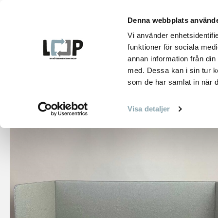
Hoppa
till
Denna webbplats använde
innehåll
PRO
Vi använder enhetsidentifie
funktioner för sociala medi
annan information från din
med. Dessa kan i sin tur k
som de har samlat in när d
HEM
PRODUKTER
AVSKÄRMNING
FOLD IT SCREEN
Visa detaljer