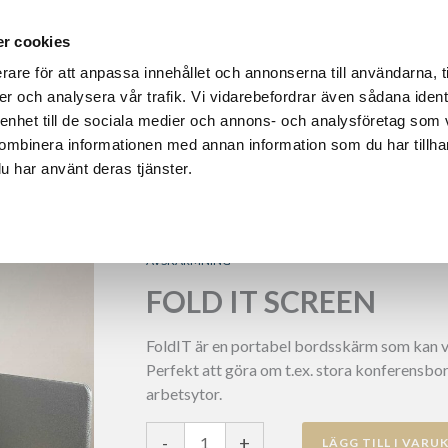
r cookies
DUKTER
HÅLLBARHET OCH MILJÖ
REFERENSER
OM L
rare för att anpassa innehållet och annonserna till användarna, t
er och analysera vår trafik. Vi vidarebefordrar även sådana ident
 enhet till de sociala medier och annons- och analysföretag som
ombinera informationen med annan information som du har tillhand
u har använt deras tjänster.
AVSKÄRMNING
FOLD IT SCREEN
FoldIT är en portabel bordsskärm som kan vi
Perfekt att göra om t.ex. stora konferensbord
arbetsytor.
Fold
-
+
LÄGG TILL I VARU