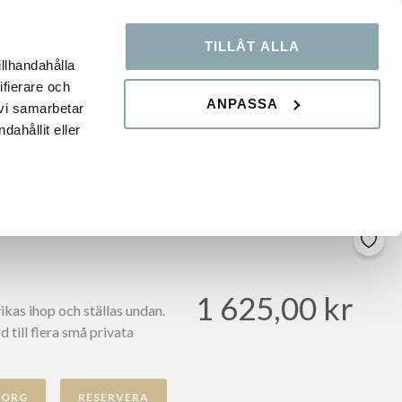
TILLÅT ALLA
OOP
KUNSKAPSBANK
FAQ
illhandahålla
ifierare och
ANPASSA
 vi samarbetar
ahållit eller
1 625,00
kr
kas ihop och ställas undan.
 till flera små privata
KORG