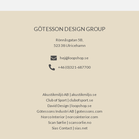
GÖTESSON DESIGN GROUP
Rönnåsgatan 5B,
523 38 Ulricehamn
hej@loopshop.se
+46 (0)321-687700
Akustikmiljö AB |
akustikmiljo.se
Club of Sport |
clubofsport.se
David Design |
loopshop.se
Götessons Industri AB |
gotessons.com
Norco Interior |
norcointerior.com
Scan Sørlie |
scansorlie.no
Sias Contact |
sias.net