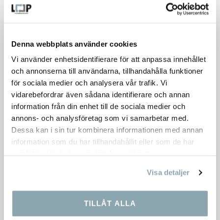
Hörnbeslag klämfäste till bordsskärm
Denna webbplats använder cookies
Vi använder enhetsidentifierare för att anpassa innehållet
Dimensioner:
55×80×70 mm
och annonserna till användarna, tillhandahålla funktioner
398,00
kr
för sociala medier och analysera vår trafik. Vi
vidarebefordrar även sådana identifierare och annan
information från din enhet till de sociala medier och
annons- och analysföretag som vi samarbetar med.
Dessa kan i sin tur kombinera informationen med annan
information som du har tillhandahållit eller som de har
samlat in när du har använt deras tjänster.
Visa detaljer
TILLÅT ALLA