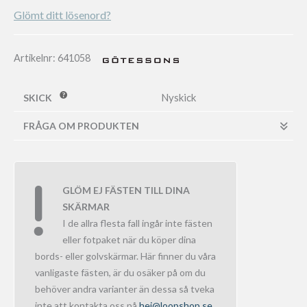
Glömt ditt lösenord?
Artikelnr:
641058
Nyskick
SKICK
FRÅGA OM PRODUKTEN
GLÖM EJ FÄSTEN TILL DINA
SKÄRMAR
I de allra flesta fall ingår inte fästen
eller fotpaket när du köper dina
bords- eller golvskärmar. Här finner du våra
vanligaste fästen, är du osäker på om du
behöver andra varianter än dessa så tveka
inte att kontakta oss på
hej@loopshop.se
.