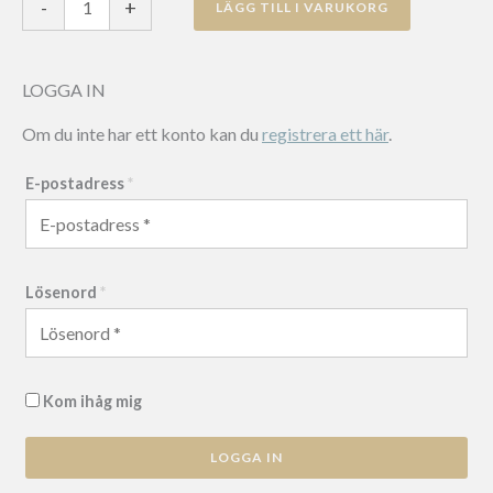
-
+
LÄGG TILL I VARUKORG
bordsfäste
till
bordsskärm
LOGGA IN
mängd
Om du inte har ett konto kan du
registrera ett här
.
E-postadress
*
Lösenord
*
Kom ihåg mig
LOGGA IN