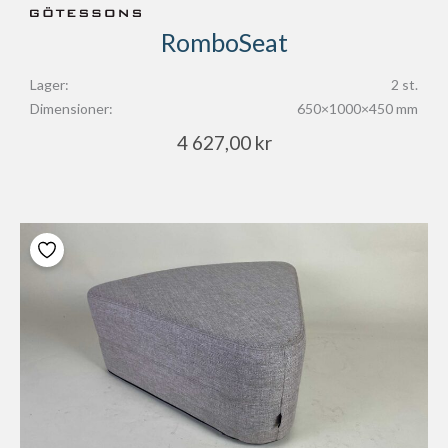
RomboSeat
Lager:
2 st.
Dimensioner:
650×1000×450 mm
4 627,00
kr