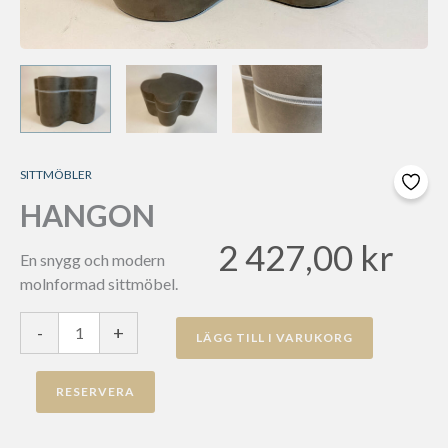
SITTMÖBLER
HANGON
2 427,00
kr
En snygg och modern
molnformad sittmöbel.
HangOn
-
+
LÄGG TILL I VARUKORG
mängd