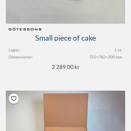
Small piece of cake
Lager:
1 st.
Dimensioner:
725×762×300 mm
2 289,00
kr