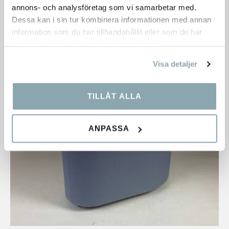
annons- och analysföretag som vi samarbetar med.
Dimensioner:
745×945×460 mm
Dessa kan i sin tur kombinera informationen med annan
5 008,00
kr
information som du har tillhandahållit eller som de har
samlat in när du har använt deras tjänster.
Visa detaljer
TILLÅT ALLA
ANPASSA