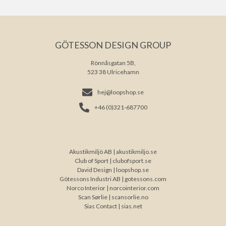
GÖTESSON DESIGN GROUP
Rönnåsgatan 5B,
523 38 Ulricehamn
hej@loopshop.se
+46 (0)321-687700
Akustikmiljö AB |
akustikmiljo.se
Club of Sport |
clubofsport.se
David Design |
loopshop.se
Götessons Industri AB |
gotessons.com
Norco Interior |
norcointerior.com
Scan Sørlie |
scansorlie.no
Sias Contact |
sias.net