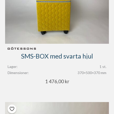
SMS-BOX med svarta hjul
Lager:
1 st.
Dimensioner:
370×500×370 mm
1 476,00
kr