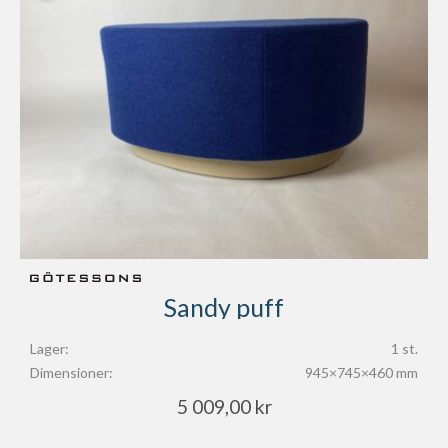
Sandy puff
Lager:
1 st.
Dimensioner:
945×745×460 mm
5 009,00
kr