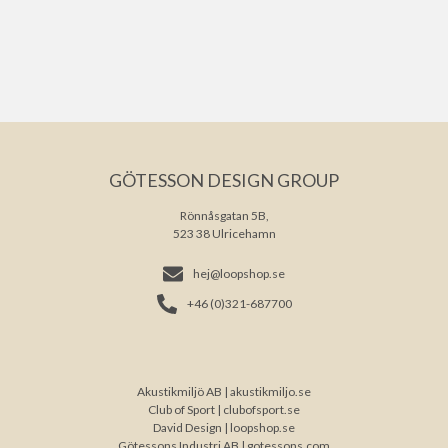
GÖTESSON DESIGN GROUP
Rönnåsgatan 5B,
523 38 Ulricehamn
hej@loopshop.se
+46 (0)321-687700
Akustikmiljö AB |
akustikmiljo.se
Club of Sport |
clubofsport.se
David Design |
loopshop.se
Götessons Industri AB |
gotessons.com