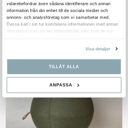
vidarebefordrar även sådana identifierare och annan
OUTLET
information från din enhet till de sociala medier och
LOL
annons- och analysföretag som vi samarbetar med.
Dessa kan i sin tur kombinera informationen med annan
Lager:
16 st.
information som du har tillhandahållit eller som de har
Dimensioner:
650 mm
samlat in när du har använt deras tjänster.
1 950,00
kr
Visa detaljer
TILLÅT ALLA
ANPASSA