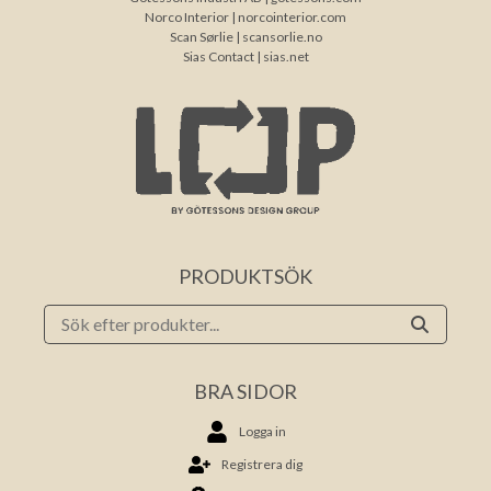
Norco Interior |
norcointerior.com
Scan Sørlie |
scansorlie.no
Sias Contact |
sias.net
PRODUKTSÖK
BRA SIDOR
Logga in
Registrera dig