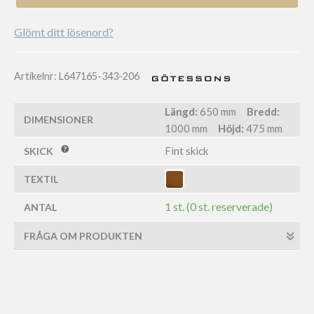
Glömt ditt lösenord?
Artikelnr:
L647165-343-206
Längd:
650 mm
Bredd:
DIMENSIONER
1000 mm
Höjd:
475 mm
Fint skick
SKICK
TEXTIL
1 st. (0 st. reserverade)
ANTAL
FRÅGA OM PRODUKTEN