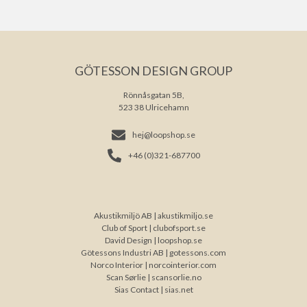
GÖTESSON DESIGN GROUP
Rönnåsgatan 5B,
523 38 Ulricehamn
hej@loopshop.se
+46 (0)321-687700
Akustikmiljö AB |
akustikmiljo.se
Club of Sport |
clubofsport.se
David Design |
loopshop.se
Götessons Industri AB |
gotessons.com
Norco Interior |
norcointerior.com
Scan Sørlie |
scansorlie.no
Sias Contact |
sias.net