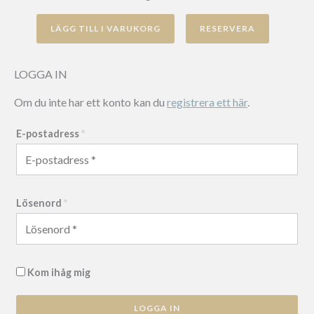
RomboSeat
LÄGG TILL I VARUKORG
med
hjul
mängd
LOGGA IN
Om du inte har ett konto kan du
registrera ett här
.
E-postadress
*
Lösenord
*
Kom ihåg mig
LOGGA IN