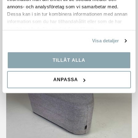
annons- och analysföretag som vi samarbetar med.
RomboSeat
Dessa kan i sin tur kombinera informationen med annan
information som du har tillhandahållit eller som de har
Lager:
2 st.
samlat in när du har använt deras tjänster.
Dimensioner:
650×1000×450 mm
4 627,00
kr
Visa detaljer
TILLÅT ALLA
ANPASSA