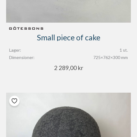
Small piece of cake
Lager:
1 st.
Dimensioner:
725×762×300 mm
2 289,00
kr