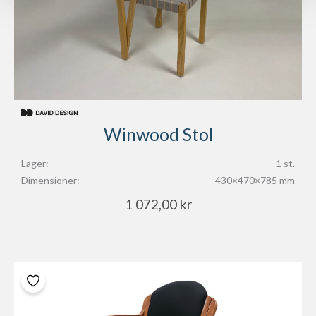
Winwood Stol
Lager:
1 st.
Dimensioner:
430×470×785 mm
1 072,00
kr