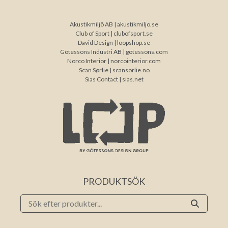
Akustikmiljö AB |
akustikmiljo.se
Club of Sport |
clubofsport.se
David Design |
loopshop.se
Götessons Industri AB |
gotessons.com
Norco Interior |
norcointerior.com
Scan Sørlie |
scansorlie.no
Sias Contact |
sias.net
PRODUKTSÖK