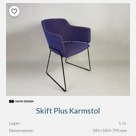
Skift Plus Karmstol
Lager:
1 st.
Dimensioner:
585×580×790 mm