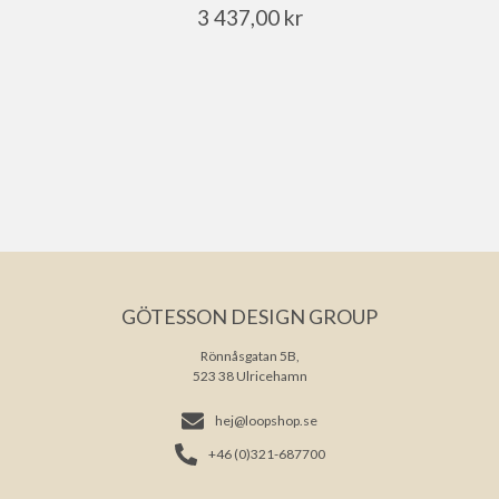
3 437,00
kr
GÖTESSON DESIGN GROUP
Rönnåsgatan 5B,
523 38 Ulricehamn
hej@loopshop.se
+46 (0)321-687700