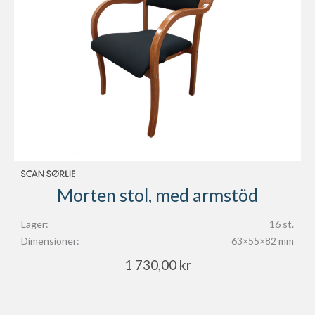
Morten stol, med armstöd
Lager:
16 st.
Dimensioner:
63×55×82 mm
1 730,00
kr