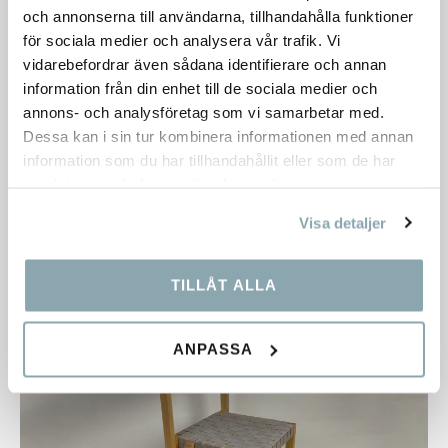
och annonserna till användarna, tillhandahålla funktioner
för sociala medier och analysera vår trafik. Vi
vidarebefordrar även sådana identifierare och annan
information från din enhet till de sociala medier och
Heart Stol
annons- och analysföretag som vi samarbetar med.
Dessa kan i sin tur kombinera informationen med annan
Lager:
21 st.
information som du har tillhandahållit eller som de har
Dimensioner:
470×450×760 mm
samlat in när du har använt deras tjänster.
1 852,00
kr
Visa detaljer
TILLÅT ALLA
ANPASSA