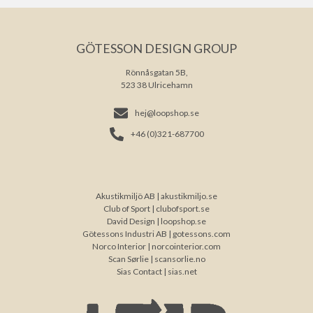
GÖTESSON DESIGN GROUP
Rönnåsgatan 5B,
523 38 Ulricehamn
hej@loopshop.se
+46 (0)321-687700
Akustikmiljö AB |
akustikmiljo.se
Club of Sport |
clubofsport.se
David Design |
loopshop.se
Götessons Industri AB |
gotessons.com
Norco Interior |
norcointerior.com
Scan Sørlie |
scansorlie.no
Sias Contact |
sias.net