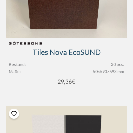
Tiles Nova EcoSUND
Bestand:
30 pcs.
Maße:
50×593×593 mm
29,36
€