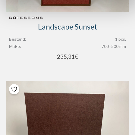
Landscape Sunset
Bestand:
1 pcs.
Maße:
700×500 mm
235,31
€