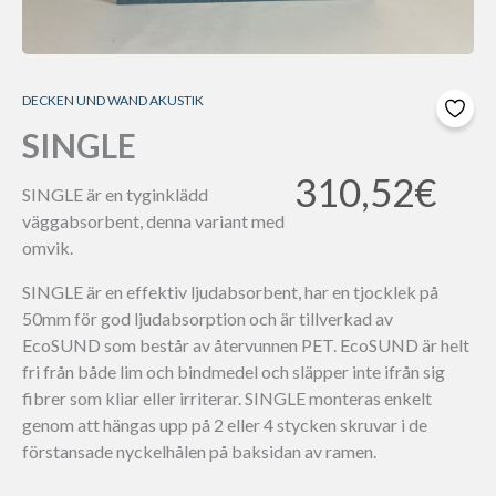
DECKEN UND WAND AKUSTIK
SINGLE
310,52
€
SINGLE är en tyginklädd
väggabsorbent, denna variant med
omvik.
SINGLE är en effektiv ljudabsorbent, har en tjocklek på
50mm för god ljudabsorption och är tillverkad av
EcoSUND som består av återvunnen PET. EcoSUND är helt
fri från både lim och bindmedel och släpper inte ifrån sig
fibrer som kliar eller irriterar. SINGLE monteras enkelt
genom att hängas upp på 2 eller 4 stycken skruvar i de
förstansade nyckelhålen på baksidan av ramen.