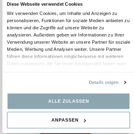
Collage EcoSUND mit Rahmen in Weiß, Schwarz, Grau
Diese Webseite verwendet Cookies
Bestand:
3 pcs.
Wir verwenden Cookies, um Inhalte und Anzeigen zu
Maße:
1200×1200×50 mm
personalisieren, Funktionen für soziale Medien anbieten zu
können und die Zugriffe auf unsere Website zu
232,12
€
analysieren. Außerdem geben wir Informationen zu Ihrer
Verwendung unserer Website an unsere Partner für soziale
Medien, Werbung und Analysen weiter. Unsere Partner
führen diese Informationen möglicherweise mit weiteren
Daten zusammen, die Sie ihnen bereitgestellt haben oder
die sie im Rahmen Ihrer Nutzung der Dienste gesammelt
haben.
Details zeigen
ALLE ZULASSEN
ANPASSEN