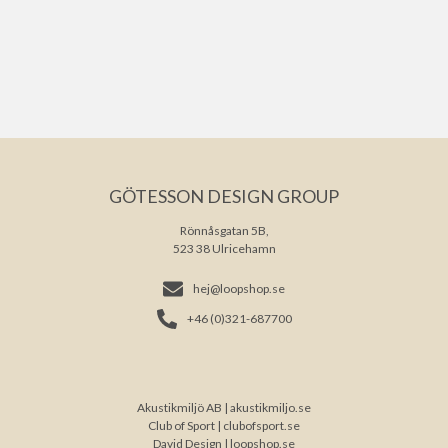
GÖTESSON DESIGN GROUP
Rönnåsgatan 5B,
523 38 Ulricehamn
hej@loopshop.se
+46 (0)321-687700
Akustikmiljö AB |
akustikmiljo.se
Club of Sport |
clubofsport.se
David Design |
loopshop.se