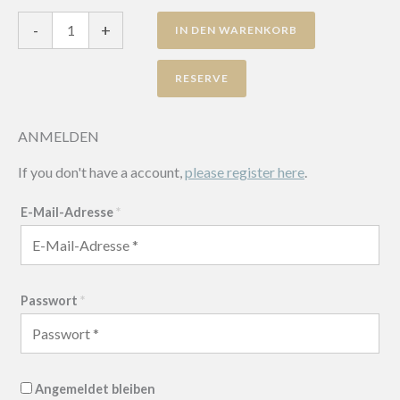
Square
-
+
IN DEN WARENKORB
Bench
-
Slope
20
Ice
ANMELDEN
Blue
Menge
If you don't have a account,
please register here
.
E-Mail-Adresse
*
Passwort
*
Angemeldet bleiben