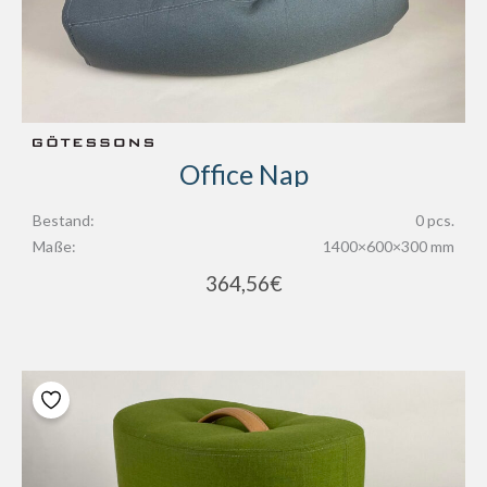
Office Nap
Bestand:
0 pcs.
Maße:
1400×600×300 mm
364,56
€