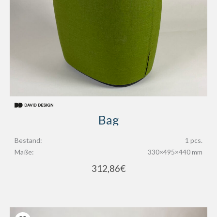
Bag
Bestand:
1 pcs.
Maße:
330×495×440 mm
312,86
€