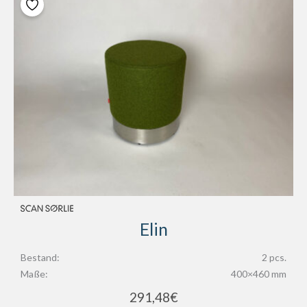
Elin
Bestand:
2 pcs.
Maße:
400×460 mm
291,48
€