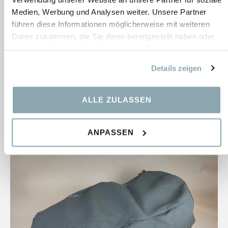
Medien, Werbung und Analysen weiter. Unsere Partner
führen diese Informationen möglicherweise mit weiteren
Small piece of cake
Daten zusammen, die Sie ihnen bereitgestellt haben oder
die sie im Rahmen Ihrer Nutzung der Dienste gesammelt
Bestand:
1 pcs.
haben.
Details zeigen
Maße:
725×762×300 mm
243,50
€
ALLE ZULASSEN
ANPASSEN